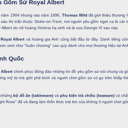
u Gốm Sứ Royal Albert
ào năm 1904 nhưng vào năm 1896,
Thomas Wild
đã giới thiệu thương 
g sáu thị trấn thuộc Stoke-on-Trent, nơi người yêu gốm ngợi ca là cái 
Albert do nữ hoàng Victoria hạ sinh và là vua George VI sau này.
a
Royal Albert
và hoàng gia Anh cũng bắt đầu từ đây. Danh tiếng cũ
ược xem như “huân chương” cao quý dành cho mọi thương hiệu tại An
Anh Quốc
Albert
chinh phục đông đảo những tín đồ yêu gốm sứ nói chung và gố
ững mỹ từ mà giới phê bình và người chơi gốm sứ có gu trên khắp thế
i những
bộ đồ ăn (tableware)
và
phụ kiện trà chiều (teaware)
có chất
ght Rose” đã và đang làm thổn thức trái tim của không ít người chơi gốm