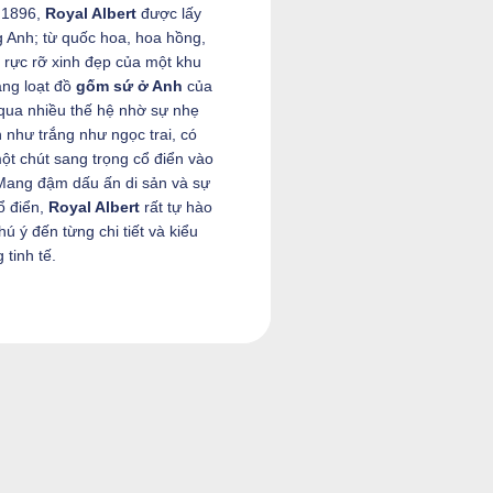
 1896,
Royal Albert
được lấy
g Anh; từ quốc hoa, hoa hồng,
rực rỡ xinh đẹp của một khu
ng loạt đồ
gốm sứ ở Anh
của
ua nhiều thế hệ nhờ sự nhẹ
 như trắng như ngọc trai, có
ột chút sang trọng cổ điển vào
 Mang đậm dấu ấn di sản và sự
ổ điển,
Royal Albert
rất tự hào
hú ý đến từng chi tiết và kiểu
 tinh tế.