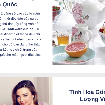
h Quốc
rà bằng sứ cao cấp từ năm
êm nét độc đáo của sự vui
 thứ tinh túy tiếng Anh để
e
và
Tableware
của họ. Từ
al Abert
biết tất cả đều chi
ật liệu tốt nhất, bạn chỉ có
t; cho dù bạn đang thu thập
ự kết hợp chiết trung của
uà cho một người đặc biệt.
Tinh Hoa Gố
Lượng V