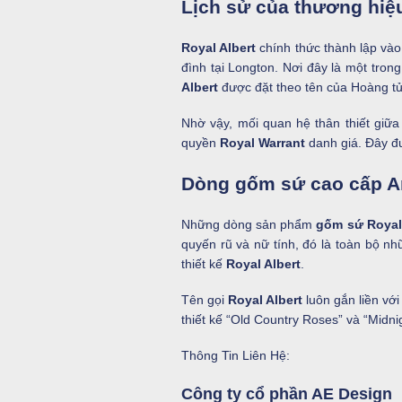
Lịch sử của thương hiệ
Royal Albert
chính thức thành lập v
đình tại Longton. Nơi đây là một tron
Albert
được đặt theo tên của Hoàng tử 
Nhờ vậy, mối quan hệ thân thiết giữ
quyền
Royal Warrant
danh giá. Đây đ
Dòng gốm sứ cao cấp 
Những dòng sản phẩm
gốm sứ Royal 
quyến rũ và nữ tính, đó là toàn bộ nh
thiết kế
Royal Albert
.
Tên gọi
Royal Albert
luôn gắn liền vớ
thiết kế “Old Country Roses” và “Midni
Thông Tin Liên Hệ:
Công ty cổ phần AE Design