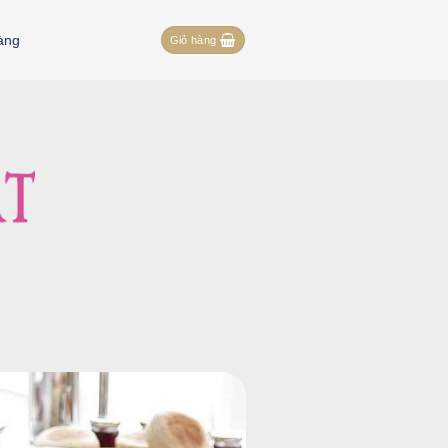
àng
Giỏ hàng