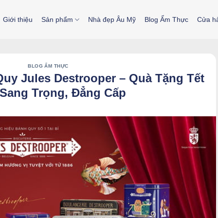
Giới thiệu
Sản phẩm
Nhà đẹp Âu Mỹ
Blog Ẩm Thực
Cửa h
BLOG ẨM THỰC
uy Jules Destrooper – Quà Tặng Tết
 Sang Trọng, Đẳng Cấp