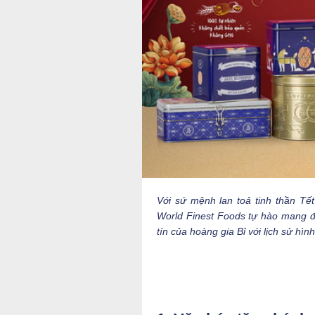
Với sứ mệnh lan toả tinh thần Tế
World Finest Foods tự hào mang đ
tín của hoàng gia Bỉ với lịch sử hì