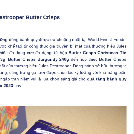
estrooper Butter Crisps
hững dòng bánh quy được ưa chuộng nhất tại World Finest Foods,
ợc chế tạo từ công thức gia truyền bí mật của thương hiệu Jules
thiếc đa dạng cực đa dạng, từ hộp
Butter Crisps Christmas Tin
33g, Butter Crisps Burgundy 240g
đến hộp thiếc
Butter Crisps
hất của thương hiệu Jules Destrooper. Dòng bánh sở hữu hương vị
àng, cùng trứng gà tươi được chọn lọc kỹ lưỡng với khả năng biến
 ngập tràn niềm vui là lựa chọn sáng giá cho q
uà tặng bánh quy
o 2023
này.