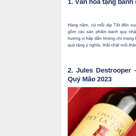
1. Văn hóa tặng bánh
Hàng năm, cứ mỗi dịp Tết đến xuâ
gồm các sản phẩm bánh quy nhập
hương vị hấp dẫn không chỉ mang k
quà tặng ý nghĩa, thắt chặt mối thâ
2. Jules Destrooper
Quý Mão 2023