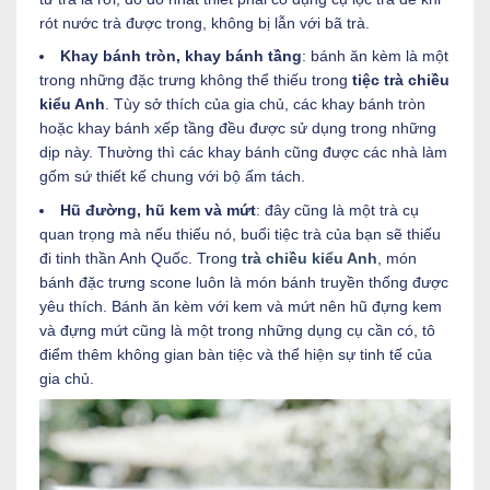
rót nước trà được trong, không bị lẫn với bã trà.
Khay bánh tròn, khay bánh tầng
: bánh ăn kèm là một
trong những đặc trưng không thể thiếu trong
tiệc trà chiều
kiểu Anh
. Tùy sở thích của gia chủ, các khay bánh tròn
hoặc khay bánh xếp tầng đều được sử dụng trong những
dịp này. Thường thì các khay bánh cũng được các nhà làm
gốm sứ thiết kế chung với bộ ấm tách.
Hũ đường, hũ kem và mứt
: đây cũng là một trà cụ
quan trọng mà nếu thiếu nó, buổi tiệc trà của bạn sẽ thiếu
đi tinh thần Anh Quốc. Trong
trà chiều kiểu Anh
, món
bánh đặc trưng scone luôn là món bánh truyền thống được
yêu thích. Bánh ăn kèm với kem và mứt nên hũ đựng kem
và đựng mứt cũng là một trong những dụng cụ cần có, tô
điểm thêm không gian bàn tiệc và thể hiện sự tinh tế của
gia chủ.