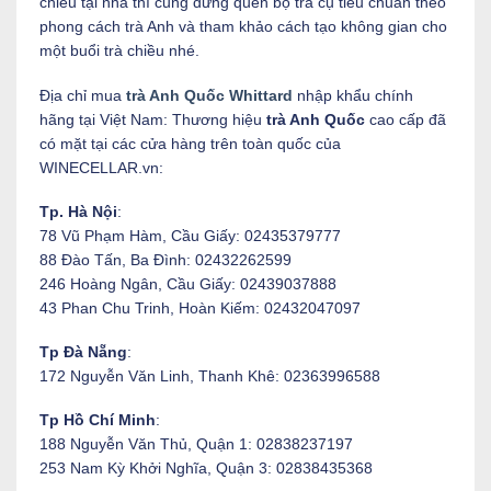
chiều tại nhà thì cũng đừng quên bộ trà cụ tiêu chuẩn theo
phong cách trà Anh và tham khảo cách tạo không gian cho
một buổi trà chiều nhé.
Địa chỉ mua
trà Anh Quốc Whittard
nhập khẩu chính
hãng tại Việt Nam: Thương hiệu
trà Anh Quốc
cao cấp đã
có mặt tại các cửa hàng trên toàn quốc của
WINECELLAR.vn:
Tp. Hà Nội
:
78 Vũ Phạm Hàm, Cầu Giấy: 02435379777
88 Đào Tấn, Ba Đình: 02432262599
246 Hoàng Ngân, Cầu Giấy: 02439037888
43 Phan Chu Trinh, Hoàn Kiếm: 02432047097
Tp Đà Nẵng
:
172 Nguyễn Văn Linh, Thanh Khê: 02363996588
Tp Hồ Chí Minh
:
188 Nguyễn Văn Thủ, Quận 1: 02838237197
253 Nam Kỳ Khởi Nghĩa, Quận 3: 02838435368