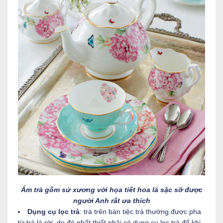
Ấm trà gốm sứ xương với họa tiết hoa lá sặc sỡ được
người Anh rất ưa thích
Dụng cụ lọc trà
: trà trên bàn tiệc trà thường được pha
từ trà lá rời, do đó nhất thiết phải có dụng cụ lọc trà để khi