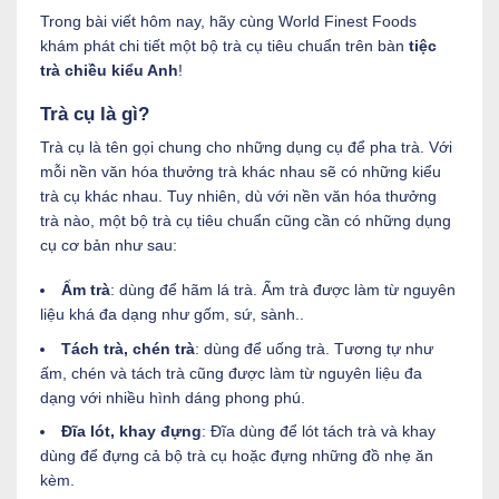
Trong bài viết hôm nay, hãy cùng World Finest Foods
khám phát chi tiết một bộ trà cụ tiêu chuẩn trên bàn
tiệc
trà chiều kiểu Anh
!
Trà cụ là gì?
Trà cụ là tên gọi chung cho những dụng cụ để pha trà. Với
mỗi nền văn hóa thưởng trà khác nhau sẽ có những kiểu
trà cụ khác nhau. Tuy nhiên, dù với nền văn hóa thưởng
trà nào, một bộ trà cụ tiêu chuẩn cũng cần có những dụng
cụ cơ bản như sau:
Ấm trà
: dùng để hãm lá trà. Ấm trà được làm từ nguyên
liệu khá đa dạng như gốm, sứ, sành..
Tách trà, chén trà
: dùng để uống trà. Tương tự như
ấm, chén và tách trà cũng được làm từ nguyên liệu đa
dạng với nhiều hình dáng phong phú.
Đĩa lót, khay đựng
: Đĩa dùng để lót tách trà và khay
dùng để đựng cả bộ trà cụ hoặc đựng những đồ nhẹ ăn
kèm.