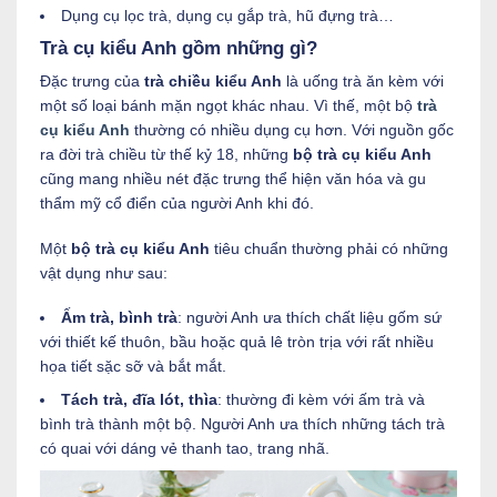
Dụng cụ lọc trà, dụng cụ gắp trà, hũ đựng trà…
Trà cụ kiểu Anh gồm những gì?
Đặc trưng của
trà chiều kiểu Anh
là uống trà ăn kèm với
một số loại bánh mặn ngọt khác nhau. Vì thế, một bộ
trà
cụ kiểu Anh
thường có nhiều dụng cụ hơn. Với nguồn gốc
ra đời trà chiều từ thế kỷ 18, những
bộ trà cụ kiểu Anh
cũng mang nhiều nét đặc trưng thể hiện văn hóa và gu
thẩm mỹ cổ điển của người Anh khi đó.
Một
bộ trà cụ kiểu Anh
tiêu chuẩn thường phải có những
vật dụng như sau:
Ấm trà, bình trà
: người Anh ưa thích chất liệu gốm sứ
với thiết kế thuôn, bầu hoặc quả lê tròn trịa với rất nhiều
họa tiết sặc sỡ và bắt mắt.
Tách trà, đĩa lót, thìa
: thường đi kèm với ấm trà và
bình trà thành một bộ. Người Anh ưa thích những tách trà
có quai với dáng vẻ thanh tao, trang nhã.