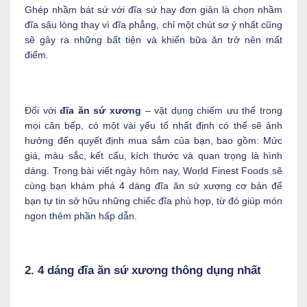
Ghép nhầm bát sứ với đĩa sứ hay đơn giản là chọn nhầm
đĩa sâu lòng thay vì đĩa phẳng, chỉ một chút sơ ý nhất cũng
sẽ gây ra những bất tiện và khiến bữa ăn trở nên mất
điểm.
Đối với
đĩa ăn sứ xương
– vật dụng chiếm ưu thế trong
mọi căn bếp, có một vài yếu tố nhất định có thể sẽ ảnh
hưởng đến quyết định mua sắm của bạn, bao gồm: Mức
giá, màu sắc, kết cấu, kích thước và quan trọng là hình
dáng. Trong bài viết ngày hôm nay, World Finest Foods sẽ
cùng bạn khám phá 4 dáng đĩa ăn sứ xương cơ bản để
bạn tự tin sở hữu những chiếc đĩa phù hợp, từ đó giúp món
ngon thêm phần hấp dẫn.
2. 4 dáng đĩa ăn sứ xương thông dụng nhất