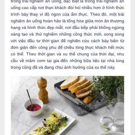
trong trải nghiệm ăn uống, đặc biệt là trong trải nghiệm ăn
uống cao cấp nơi thực khách đòi hỏi nhiều hơn ở hình thức
trình bày thay vì độ ngon của ẩm thực. Theo đó, một trải
nghiệm ăn uống hoàn hảo là tổng hòa giữa món ăn thượng
hạng và hình thức đẹp mắt, nơi đầu bếp phải không ngừng
sáng tạo và thử nghiệm những công thức mới, song song
với việc đầu tư thời gian để nghiên cứu cách bày biện từ
đơn giản đến công phu để chiều lòng thực khách hết mức
có thể. Theo thời gian và xu thế chung của thời đại, nhu
cầu về mâm cơm tại gia đến những bữa tiệc tại nhà long
trọng cũng đã và đang chịu ảnh hưởng của xu thế này.