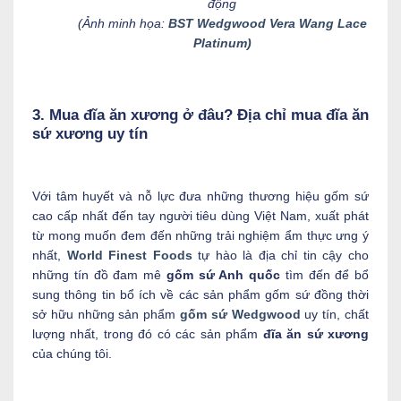
động
(Ảnh minh họa:
BST Wedgwood Vera Wang Lace
Platinum)
3. Mua đĩa ăn xương ở đâu? Địa chỉ mua đĩa ăn
sứ xương uy tín
Với tâm huyết và nỗ lực đưa những thương hiệu gốm sứ
cao cấp nhất đến tay người tiêu dùng Việt Nam, xuất phát
từ mong muốn đem đến những trải nghiệm ẩm thực ưng ý
nhất,
World Finest Foods
tự hào là địa chỉ tin cậy cho
những tín đồ đam mê
gốm sứ Anh quốc
tìm đến để bổ
sung thông tin bổ ích về các sản phẩm gốm sứ đồng thời
sở hữu những sản phẩm
gốm sứ Wedgwood
uy tín, chất
lượng nhất, trong đó có các sản phẩm
đĩa ăn sứ xương
của chúng tôi.