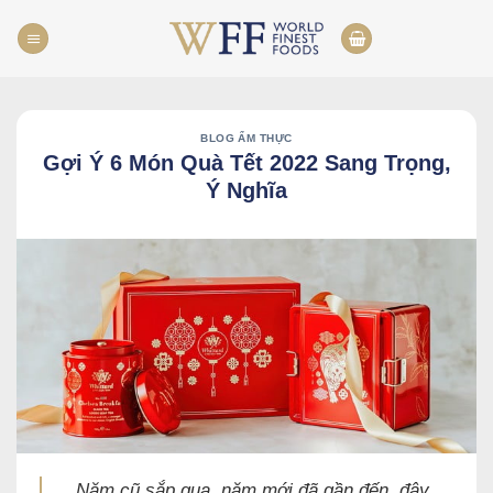
Skip
to
content
BLOG ẨM THỰC
Gợi Ý 6 Món Quà Tết 2022 Sang Trọng,
Ý Nghĩa
Năm cũ sắp qua, năm mới đã gần đến, đây