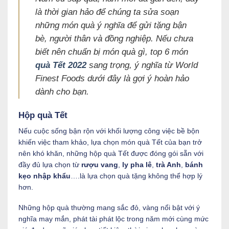
là thời gian hảo để chúng ta sửa soạn
những món quà ý nghĩa để gửi tặng bận
bè, người thân và đồng nghiệp. Nếu chưa
biết nên chuẩn bị món quà gì, top 6 món
quà Tết 2022
sang trọng, ý nghĩa từ World
Finest Foods dưới đây là gợi ý hoàn hảo
dành cho bạn.
Hộp quà Tết
Nếu cuộc sống bận rộn với khối lượng công việc bề bộn
khiến việc tham khảo, lựa chọn món quà Tết của bạn trở
nên khó khăn, những hộp quà Tết được đóng gói sẵn với
đầy đủ lựa chọn từ
rượu vang
,
ly pha lê
,
trà Anh
,
bánh
kẹo nhập khẩu
….là lựa chọn quà tặng không thể hợp lý
hơn.
Những hộp quà thường mang sắc đỏ, vàng nổi bật với ý
nghĩa may mắn, phát tài phát lộc trong năm mới cùng mức