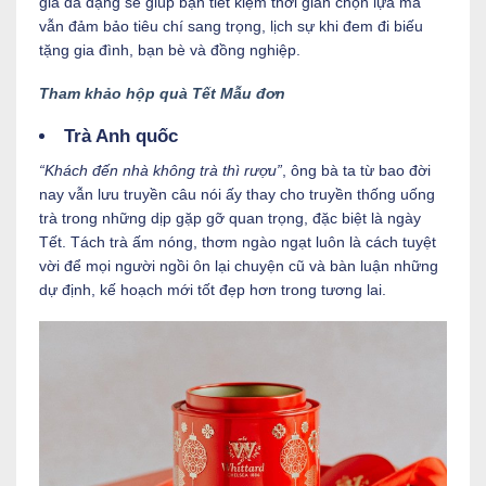
giá đa dạng sẽ giúp bạn tiết kiệm thời gian chọn lựa mà
vẫn đảm bảo tiêu chí sang trọng, lịch sự khi đem đi biếu
tặng gia đình, bạn bè và đồng nghiệp.
Tham khảo hộp quà Tết Mẫu đơn
Trà Anh quốc
“Khách đến nhà không trà thì rượu”
, ông bà ta từ bao đời
nay vẫn lưu truyền câu nói ấy thay cho truyền thống uống
trà trong những dịp gặp gỡ quan trọng, đặc biệt là ngày
Tết. Tách trà ấm nóng, thơm ngào ngạt luôn là cách tuyệt
vời để mọi người ngồi ôn lại chuyện cũ và bàn luận những
dự định, kế hoạch mới tốt đẹp hơn trong tương lai.