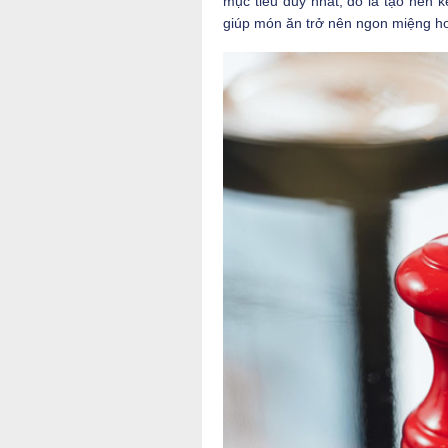
mục tiêu duy nhất, đó là tạo nên k
giúp món ăn trở nên ngon miệng h