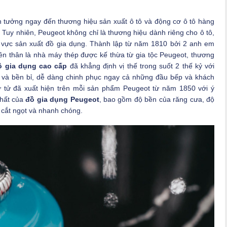
n tưởng ngay đến thương hiệu sản xuất ô tô và động cơ ô tô hàng
 Tuy nhiên, Peugeot không chỉ là thương hiệu dành riêng cho ô tô,
h vực sản xuất đồ gia dụng. Thành lập từ năm 1810 bởi 2 anh em
iền thân là nhà máy thép được kế thừa từ gia tộc Peugeot, thương
ồ gia dụng cao cấp
đã khẳng định vị thế trong suốt 2 thế kỷ với
ao và bền bỉ, dễ dàng chinh phục ngay cả những đầu bếp và khách
ư tử đã xuất hiện trên mỗi sản phẩm Peugeot từ năm 1850 với ý
chất của
đồ gia dụng Peugeot
, bao gồm độ bền của răng cưa, độ
g cắt ngọt và nhanh chóng.