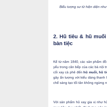
Biểu tượng sư tử hiện diện nh
2. Hũ tiêu & hũ muố
bàn tiệc
Kể từ năm 1840, các sản phẩm đồ g
yếu trong căn bếp của các bà nội tr
cối xay cà phê đến
hũ muối, hũ t
gây ấn tượng với kiểu dáng thanh l
chế sáng tạo tối tân không ngừng n
Với sản phẩm hũ xay gia vị như h