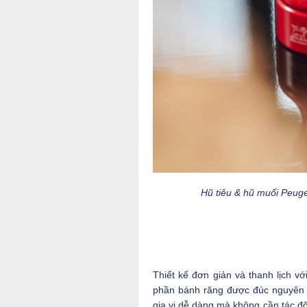
Hũ tiêu & hũ muối Peuge
Thiết kế đơn giản và thanh lịch vớ
phần bánh răng được đúc nguyên k
gia vị dễ dàng mà không cần tác độn