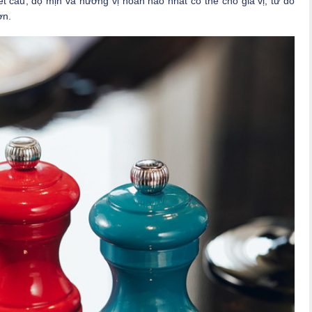
ết cấu, độ mịn và hương vị hoàn hảo nhất có thể cho gia vị, từ đó
ơn.