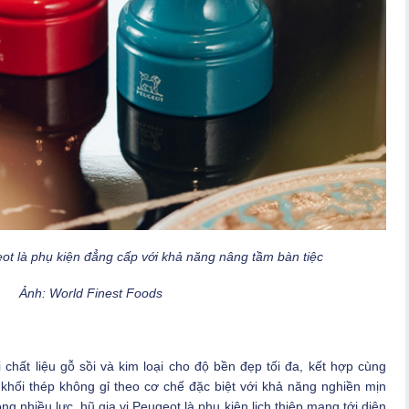
ot là phụ kiện đẳng cấp với khả năng nâng tầm bàn tiệc
Ảnh: World Finest Foods
i chất liệu gỗ sồi và kim loại cho độ bền đẹp tối đa, kết hợp cùng
hối thép không gỉ theo cơ chế đặc biệt với khả năng nghiền mịn
g nhiều lực, hũ gia vị Peugeot là phụ kiện lịch thiệp mang tới diện