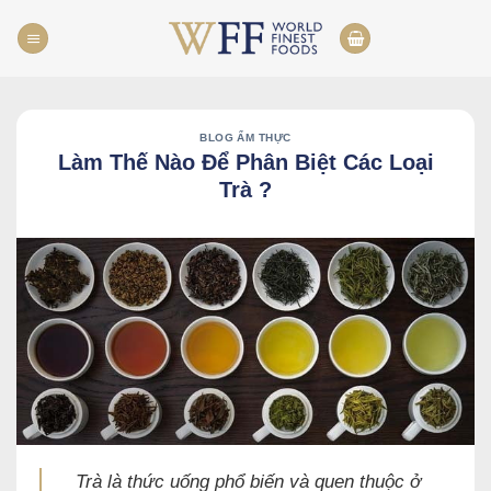
Skip
to
content
BLOG ẨM THỰC
Làm Thế Nào Để Phân Biệt Các Loại
Trà ?
Trà là thức uống phổ biến và quen thuộc ở