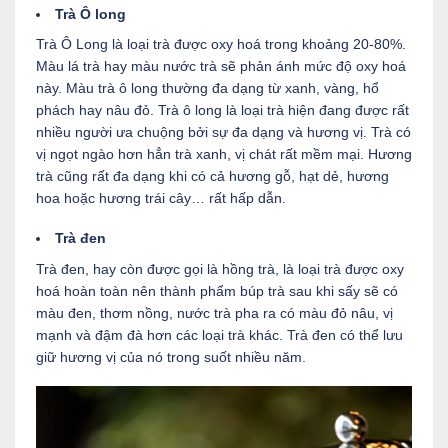
Trà Ô long
Trà Ô Long là loại trà được oxy hoá trong khoảng 20-80%.
Màu lá trà hay màu nước trà sẽ phản ánh mức độ oxy hoá
này. Màu trà ô long thường đa dạng từ xanh, vàng, hổ
phách hay nâu đỏ. Trà ô long là loại trà hiện đang được rất
nhiều người ưa chuộng bởi sự đa dạng và hương vị. Trà có
vị ngọt ngào hơn hẳn trà xanh, vị chát rất mềm mại. Hương
trà cũng rất đa dạng khi có cả hương gỗ, hạt dẻ, hương
hoa hoặc hương trái cây… rất hấp dẫn.
Trà đen
Trà đen, hay còn được gọi là hồng trà, là loại trà được oxy
hoá hoàn toàn nên thành phẩm búp trà sau khi sấy sẽ có
màu đen, thơm nồng, nước trà pha ra có màu đỏ nâu, vị
mạnh và đậm đà hơn các loại trà khác. Trà đen có thể lưu
giữ hương vị của nó trong suốt nhiều năm.