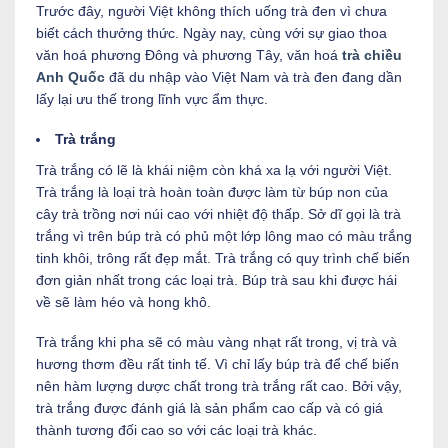
Trước đây, người Việt không thích uống trà đen vì chưa
biết cách thưởng thức. Ngày nay, cùng với sự giao thoa
văn hoá phương Đông và phương Tây, văn hoá
trà chiều
Anh Quốc
đã du nhập vào Việt Nam và trà đen đang dần
lấy lại ưu thế trong lĩnh vực ẩm thực.
Trà trắng
Trà trắng có lẽ là khái niệm còn khá xa lạ với người Việt.
Trà trắng là loại trà hoàn toàn được làm từ búp non của
cây trà trồng nơi núi cao với nhiệt độ thấp. Sở dĩ gọi là trà
trắng vì trên búp trà có phủ một lớp lông mao có màu trắng
tinh khôi, trông rất đẹp mắt. Trà trắng có quy trình chế biến
đơn giản nhất trong các loại trà. Búp trà sau khi được hái
về sẽ làm héo và hong khô.
Trà trắng khi pha sẽ có màu vàng nhạt rất trong, vị trà và
hương thơm đều rất tinh tế. Vì chỉ lấy búp trà để chế biến
nên hàm lượng dược chất trong trà trắng rất cao. Bởi vậy,
trà trắng được đánh giá là sản phẩm cao cấp và có giá
thành tương đối cao so với các loại trà khác.