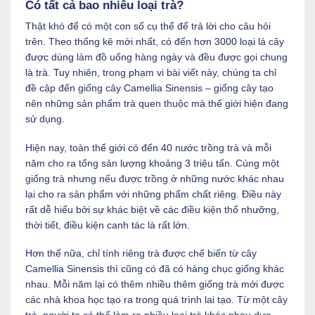
Có tất cả bao nhiêu loại trà?
Thật khó để có một con số cụ thể để trả lời cho câu hỏi
trên. Theo thống kê mới nhất, có đến hơn 3000 loại lá cây
được dùng làm đồ uống hàng ngày và đều được gọi chung
là trà. Tuy nhiên, trong phạm vi bài viết này, chúng ta chỉ
đề cập đến giống cây Camellia Sinensis – giống cây tạo
nên những sản phẩm trà quen thuộc mà thế giới hiện đang
sử dụng.
Hiện nay, toàn thế giới có đến 40 nước trồng trà và mỗi
năm cho ra tổng sản lượng khoảng 3 triệu tấn. Cùng một
giống trà nhưng nếu được trồng ở những nước khác nhau
lại cho ra sản phẩm với những phẩm chất riêng. Điều này
rất dễ hiểu bởi sự khác biệt về các điều kiện thổ nhưỡng,
thời tiết, điều kiện canh tác là rất lớn.
Hơn thế nữa, chỉ tính riêng trà được chế biến từ cây
Camellia Sinensis thì cũng có đã có hàng chục giống khác
nhau. Mỗi năm lại có thêm nhiều thêm giống trà mới được
các nhà khoa học tạo ra trong quá trình lai tạo. Từ một cây
trà, người ta có thể làm ra nhiều loại trà khác nhau dựa