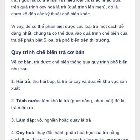
trên quá trình oxy hoá lá trà (quá trình lên men), đó là
chưa kể đến các kỹ thuật chế biến khác.
Vì vậy, để có thể phân biệt được các loại trà một cách dễ
dàng nhất, chúng ta có thể dựa vào quá trình chế biến của
trà để phân biệt 5 loại trà phổ biến trên thị trường.
Quy trình chế biến trà cơ bản
Về cơ bản, trà được chế biến thông qua quy trình phổ biến
như sau:
1.
Hái trà
: thu hái búp, lá trà từ cây và đưa về khu vực sản
xuất
2.
Tách nước
: làm khô lá trà (phơi nắng, phơi mát) để lá
trà mềm ra
3.
Làm dập
: vò, nghiền hoặc quay lá trà
4.
Oxy hoá
: thay đổi thành phần hoá học của trà bằng
cách thúc đẩy các enzym có trong trà tương tác với với oxy