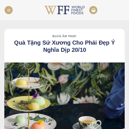
Skip
to
content
BLOG ẨM THỰC
Quà Tặng Sứ Xương Cho Phái Đẹp Ý
Nghĩa Dịp 20/10