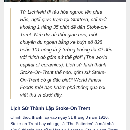
Từ Lichfield đi tàu hỏa ngược lên phía
Bắc, nghỉ giữa trạm tại Stafford, chỉ mất
khoảng 1 tiếng 35 phút để đến Stoke-on-
Trent. Nếu dư dả thời gian hơn, một
chuyến du ngoạn bằng xe buýt số 828
hoặc 101 cũng là ý tưởng không tồi để đến
với “kinh đô gốm sứ thế giới” (The world
capital of ceramics). Lịch sử hình thành
Stoke-On-Trent thế nào, gốm sứ Stoke-
On-Trent có gì đặc biệt? World Finest
Foods mời bạn khám phá thông qua bài
viết thú vị dưới đây.
Lịch Sử Thành Lập Stoke-On Trent
Chính thức thành lập vào ngày 31 tháng 3 năm 1910,
Stoke-on-Trent hay còn gọi là “The Potteries” là mái nhà
của 6 thị trấn bao gồm Hanley, Longton, Stoke-upon-Trent,