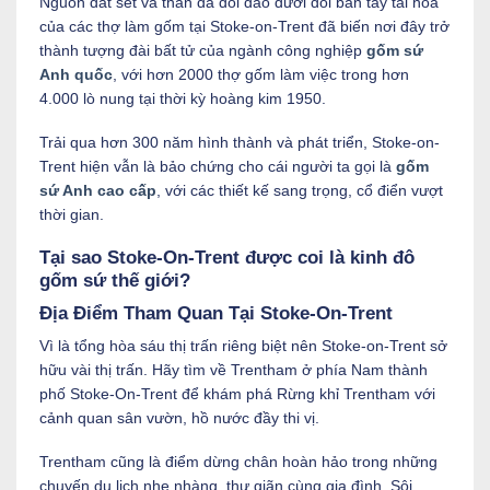
Nguồn đất sét và than đá dồi dào dưới đôi bàn tay tài hoa
của các thợ làm gốm tại Stoke-on-Trent đã biến nơi đây trở
thành tượng đài bất tử của ngành công nghiệp
gốm sứ
Anh quốc
, với hơn 2000 thợ gốm làm việc trong hơn
4.000 lò nung tại thời kỳ hoàng kim 1950.
Trải qua hơn 300 năm hình thành và phát triển, Stoke-on-
Trent hiện vẫn là bảo chứng cho cái người ta gọi là
gốm
sứ Anh cao cấp
, với các thiết kế sang trọng, cổ điển vượt
thời gian.
Tại sao Stoke-On-Trent được coi là kinh đô
gốm sứ thế giới?
Địa Điểm Tham Quan Tại Stoke-On-Trent
Vì là tổng hòa sáu thị trấn riêng biệt nên Stoke-on-Trent sở
hữu vài thị trấn. Hãy tìm về Trentham ở phía Nam thành
phố Stoke-On-Trent để khám phá Rừng khỉ Trentham với
cảnh quan sân vườn, hồ nước đầy thi vị.
Trentham cũng là điểm dừng chân hoàn hảo trong những
chuyến du lịch nhẹ nhàng, thư giãn cùng gia đình. Sôi