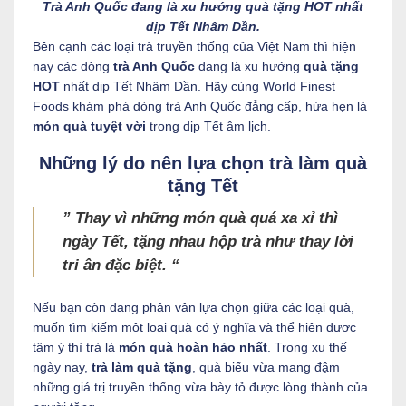
Trà Anh Quốc đang là xu hướng quà tặng HOT nhất
dịp Tết Nhâm Dần.
Bên cạnh các loại trà truyền thống của Việt Nam thì hiện
nay các dòng
trà Anh Quốc
đang là xu hướng
quà tặng
HOT
nhất dịp Tết Nhâm Dần. Hãy cùng World Finest
Foods khám phá dòng trà Anh Quốc đẳng cấp, hứa hẹn là
món quà tuyệt vời
trong dịp Tết âm lịch.
Những lý do nên lựa chọn trà làm quà
tặng Tết
” Thay vì những món quà quá xa xỉ thì
ngày Tết, tặng nhau hộp trà như thay lời
tri ân đặc biệt. “
Nếu bạn còn đang phân vân lựa chọn giữa các loại quà,
muốn tìm kiếm một loại quà có ý nghĩa và thể hiện được
tâm ý thì trà là
món quà hoàn hảo nhất
. Trong xu thế
ngày nay,
trà làm quà tặng
, quà biếu vừa mang đậm
những giá trị truyền thống vừa bày tỏ được lòng thành của