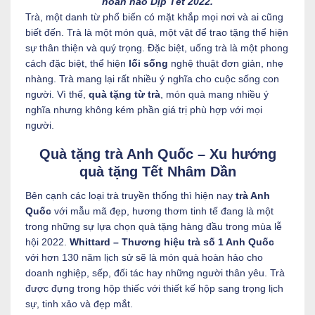
hoàn hảo Dịp Tết 2022.
Trà, một danh từ phổ biến có mặt khắp mọi nơi và ai cũng
biết đến. Trà là một món quà, một vật để trao tặng thể hiện
sự thân thiện và quý trọng. Đặc biệt, uống trà là một phong
cách đặc biệt, thể hiện
lối sống
nghệ thuật đơn giản, nhẹ
nhàng. Trà mang lại rất nhiều ý nghĩa cho cuộc sống con
người. Vì thế,
quà tặng từ trà
, món quà mang nhiều ý
nghĩa nhưng không kém phần giá trị phù hợp với mọi
người.
Quà tặng trà Anh Quốc – Xu hướng
quà tặng Tết Nhâm Dần
Bên cạnh các loại trà truyền thống thì hiện nay
trà Anh
Quốc
với mẫu mã đẹp, hương thơm tinh tế đang là một
trong những sự lựa chọn quà tặng hàng đầu trong mùa lễ
hội 2022.
Whittard – Thương hiệu trà số 1 Anh Quốc
với hơn 130 năm lịch sử sẽ là món quà hoàn hảo cho
doanh nghiệp, sếp, đối tác hay những người thân yêu. Trà
được đựng trong hộp thiếc với thiết kế hộp sang trọng lịch
sự, tinh xảo và đẹp mắt.