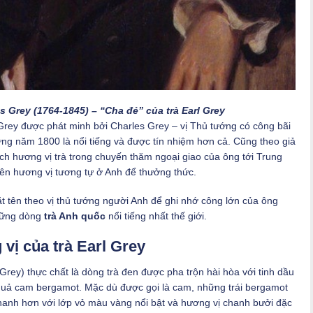
 Grey (1764-1845) – “Cha đẻ” của trà Earl Grey
 Grey được phát minh bởi Charles Grey – vị Thủ tướng có công bãi
ng năm 1800 là nổi tiếng và được tín nhiệm hơn cả. Cũng theo giả
ích hương vị trà trong chuyến thăm ngoại giao của ông tới Trung
ên hương vị tương tự ở Anh để thưởng thức.
 tên theo vị thủ tướng người Anh để ghi nhớ công lớn của ông
những dòng
trà Anh quốc
nổi tiếng nhất thế giới.
vị của trà Earl Grey
 Grey) thực chất là dòng trà đen được pha trộn hài hòa với tinh dầu
quả cam bergamot. Mặc dù được gọi là cam, những trái bergamot
chanh hơn với lớp vỏ màu vàng nổi bật và hương vị chanh bưởi đặc