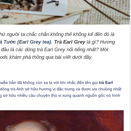
hứ người ta chắc chắn không thể không kể đến đó là
á Tước (Earl Grey tea)
.
Trà Earl Grey
là gì? Hương
à đâu là các dòng trà Earl Grey nổi tiếng nhất? Mời
ods khám phá thông qua bài viết dưới đây.
quốc
hẳn đã không còn xa lạ với khi nhắc đến tên gọi
trà Earl
g dòng trà Anh sở hữu hương vị đặc trưng và được ưa chuộng nhất
ũng sở hữu nhiều câu chuyện thú vị xung quanh nguồn gốc nó hình