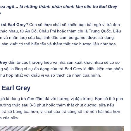
hoa ngô… là những thành phần chính làm nên trà Earl Grey
y
n
trà Earl Grey
? Con số thực chất sẽ khiến bạn bất ngờ vì trà đen
hác nhau, từ Ấn Độ, Châu Phi hoặc thậm chí là Trung Quốc. Liều
iên và nhân tạo) của loại tinh dầu cam bergamot được sử dụng
sản xuất có thể biến tấu và thêm thắt các hương liệu như hoa
Grey
đến từ các thương hiệu và nhà sản xuất khác nhau sẽ có sự
ng vội lo lắng vì sự đa dạng của trà Earl Grey là điều kiện cho phép
phù hợp nhất với khẩu vị và sở thích cá nhân của mình.
 Earl Grey
iá là dòng trà đen đậm đà với hương vị đặc trưng. Bạn có thể pha
thưởng thức sau 3-5 phút hoặc thêm thắt chút đường, sữa nếu
ị trà sẽ bùng tỏa hơn, vị chát của trà cũng sẽ trở nên hài hòa hơn
h của sữa.