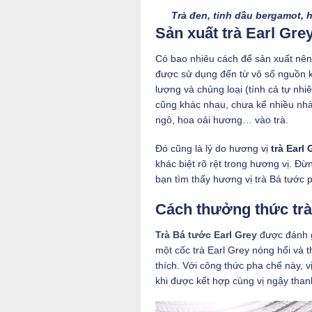
Trà đen, tinh dầu bergamot, 
Sản xuất trà Earl Gre
Có bao nhiêu cách để sản xuất nê
được sử dụng đến từ vô số nguồn k
lượng và chủng loại (tính cả tự nh
cũng khác nhau, chưa kể nhiều nhà 
ngô, hoa oải hương… vào trà.
Đó cũng là lý do hương vị
trà Earl 
khác biệt rõ rệt trong hương vị. Đừ
bạn tìm thấy hương vị trà Bá tước 
Cách thưởng thức trà
Trà Bá tước Earl Grey
được đánh g
một cốc trà Earl Grey nóng hổi và 
thích. Với công thức pha chế này, v
khi được kết hợp cùng vị ngậy than