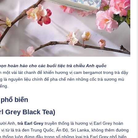
chọn hoàn hảo cho các buổi tiệc trà chiều Anh quốc
 một vài lát chanh để khiến hương vị cam bergamot trong trà dậy
ng là nguyên liệu chính để pha chế nên những cốc trà sương mù
ếng.
 phổ biến
rl Grey Black Tea)
gười Anh,
trà Earl Grey
truyền thống là hương vị Earl Grey hoàn
 vị từ lá trà đen Trung Quốc, Ấn Độ, Sri Lanka, không thêm đường
ền thống luôn đứng đầu trong số những loại trà Earl Grey phổ biến