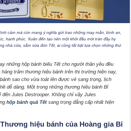
tình cảm mà còn mang ý nghĩa gửi trao những may mắn, bình an,
úc, hạnh phúc. Xuân đến tạo nên một khởi đầu mới tràn đầy hy
ng nhà cửa, sắm sửa đón Tết, ai cũng tất bật lựa chọn những thứ
ay những hộp bánh biếu Tết cho người thân yêu đều
 hàng trăm thương hiệu bánh trên thị trường hiện nay,
ánh sao cho vừa toát lên được vẻ sang trọng, lịch
g hề dễ dàng. Một trong những thương hiệu bánh Bỉ
ể đến Jules Destrooper. Không chỉ vậy Jules
ớng
hộp bánh quà Tết
sang trọng đẳng cấp nhất hiện
– Thương hiệu bánh của Hoàng gia Bỉ