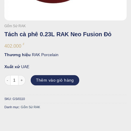
Gốm Sứ RAK
Tách cà phê 0.23L RAK Neo Fusion Đỏ
₫
402.000
Thương hiệu
RAK Porcelain
Xuất xứ
UAE
Tách cà phê 0.23L RAK Neo Fusion Đỏ số lượng
Thêm vào giỏ hàng
SKU:
GS/0110
Danh mục:
Gốm Sứ RAK