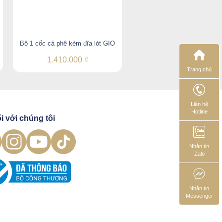
Bộ 1 cốc cà phê kèm đĩa lót GIO
Đĩa Lót Tách Gio 16.5c
1.410.000
₫
360.000
₫
Trang chủ
Liên hệ
Hotline
i với chúng tôi
Nhắn tin
Zalo
Nhắn tin
Messenger