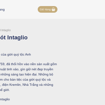
àng
Giỏ hàng
Intaglio
ót Intaglio
ủa giới quý tộc Anh
759, đã thổi hồn vào nền sản xuất gốm
uật tinh xảo, gìn giữ nét đẹp truyền
 những sáng tạo hiện đại. Những bộ
 cho bàn tiệc của giới quý tộc và
n, điện Kremlin, Nhà Trắng và những
ế giới.
taglio