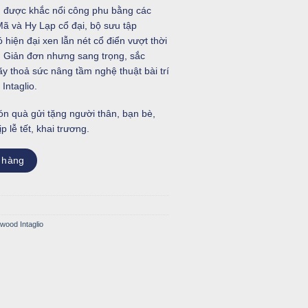
g được khắc nổi công phu bằng các
Mã và Hy Lạp cổ đại, bộ sưu tập
 hiện đại xen lẫn nét cổ điển vượt thời
t. Giản đơn nhưng sang trọng, sắc
y thoả sức nâng tầm nghệ thuật bài trí
ntaglio.
n quà gửi tặng người thân, bạn bè,
 lễ tết, khai trương.
lượng
 hàng
ood Intaglio