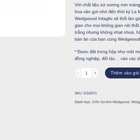
Với chất liệu sứ xương mịn màn
hoa văn gợi nhớ đến thời kỳ La 
Wedgwood Intaglio sẽ thổi làn gió
gian cho mọi không gian nội thấ
trắng nhưng không nhạt nhoà, hã
bàn ăn của bạn cùng Wedgwood I
* Được đặt trong hộp như một mó
đồng nghiệp, đối tác… vào các dịp
Bộ 1 cốc kèm đĩa lót Intaglio số 
Thêm vào giỏ
SKU:
GS/0071
Danh mục:
Gốm Sứ Anh Wedgwood
,
Wedgw