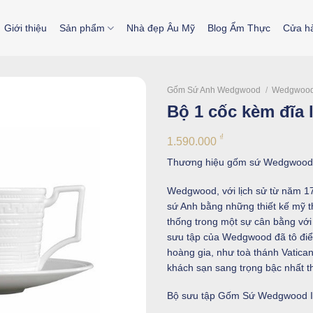
Giới thiệu
Sản phẩm
Nhà đẹp Âu Mỹ
Blog Ẩm Thực
Cửa h
Gốm Sứ Anh Wedgwood
/
Wedgwood 
Bộ 1 cốc kèm đĩa l
₫
1.590.000
Thương hiệu gốm sứ Wedgwood c
Wedgwood, với lịch sử từ năm 1
sứ Anh bằng những thiết kế mỹ th
thống trong một sự cân bằng với
sưu tập của Wedgwood đã tô điểm
hoàng gia, như toà thánh Vatica
khách sạn sang trọng bậc nhất th
Bộ sưu tập Gốm Sứ Wedgwood In