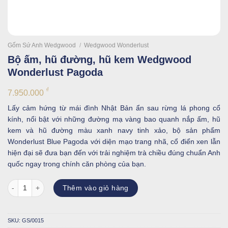
Gốm Sứ Anh Wedgwood
/
Wedgwood Wonderlust
Bộ ấm, hũ đường, hũ kem Wedgwood
Wonderlust Pagoda
₫
7.950.000
Lấy cảm hứng từ mái đình Nhật Bản ẩn sau rừng lá phong cổ
kính, nổi bật với những đường mạ vàng bao quanh nắp ấm, hũ
kem và hũ đường màu xanh navy tinh xảo, bộ sản phẩm
Wonderlust Blue Pagoda với diện mạo trang nhã, cổ điển xen lẫn
hiện đại sẽ đưa bạn đến với trải nghiệm trà chiều đúng chuẩn Anh
quốc ngay trong chính căn phòng của bạn.
Bộ ấm, hũ đường, hũ kem Wedgwood Wonderlust Pagoda số lượng
Thêm vào giỏ hàng
SKU:
GS/0015