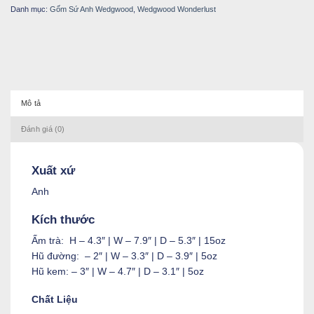
Danh mục:
Gốm Sứ Anh Wedgwood
,
Wedgwood Wonderlust
Mô tả
Đánh giá (0)
Xuất xứ
Anh
Kích thước
Ấm trà: H – 4.3″ | W – 7.9″ | D – 5.3″ | 15oz
Hũ đường: – 2″ | W – 3.3″ | D – 3.9″ | 5oz
Hũ kem: – 3″ | W – 4.7″ | D – 3.1″ | 5oz
Chất Liệu