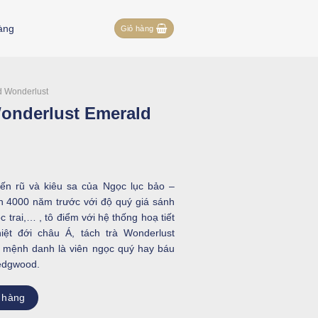
àng
Giỏ hàng
 Wonderlust
Wonderlust Emerald
ến rũ và kiêu sa của Ngọc lục bảo –
n 4000 năm trước với độ quý giá sánh
 trai,… , tô điểm với hệ thống hoạ tiết
t đới châu Á, tách trà Wonderlust
c mệnh danh là viên ngọc quý hay báu
Wedgwood.
ald Forest số lượng
 hàng