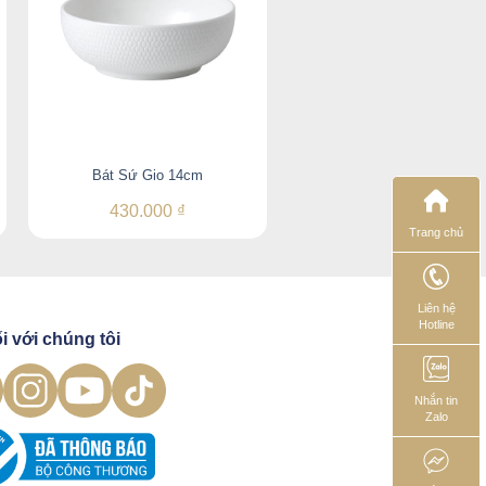
Bát Sứ Gio 14cm
Đĩa Lót Tách Gio 16.5c
430.000
₫
360.000
₫
Trang chủ
Liên hệ
Hotline
i với chúng tôi
Nhắn tin
Zalo