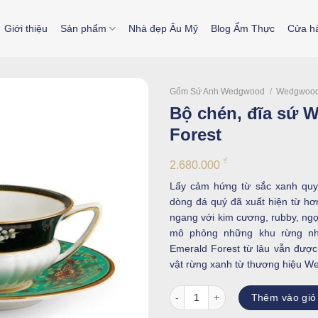
Giới thiệu
Sản phẩm
Nhà đẹp Âu Mỹ
Blog Ẩm Thực
Cửa h
Gốm Sứ Anh Wedgwood
/
Wedgwood
Bộ chén, đĩa sứ 
Forest
₫
2.680.000
Lấy cảm hứng từ sắc xanh quy
dòng đá quý đã xuất hiện từ hơ
ngang với kim cương, rubby, ngọc
mô phỏng những khu rừng nhiệ
Emerald Forest từ lâu vẫn đượ
vật rừng xanh từ thương hiệu 
Bộ chén, đĩa sứ Wonderlust Emer
Thêm vào giỏ