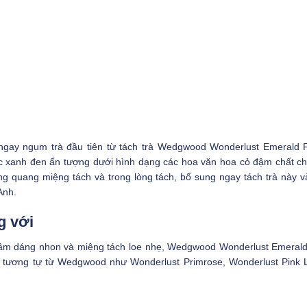
gay ngụm trà đầu tiên từ tách trà Wedgwood Wonderlust Emerald Fo
c xanh đen ấn tượng dưới hình dạng các hoa văn hoa cỏ đậm chất ch
ng quang miệng tách và trong lòng tách, bổ sung ngay tách trà này v
Anh.
g với
y cầm dáng nhon và miệng tách loe nhẹ, Wedgwood Wonderlust Emerald
tương tự từ Wedgwood như Wonderlust Primrose, Wonderlust Pink Lo