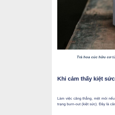
Trà hoa cúc hữu cơ
từ
Khi cảm thấy kiệt sứ
c
Làm việc căng thẳng, mệt mỏi nếu t
trạng burn-out (kiệt sức). Đây là 