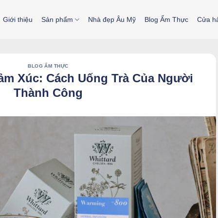
Giới thiệu
Sản phẩm
Nhà đẹp Âu Mỹ
Blog Ẩm Thực
Cửa h
BLOG ẨM THỰC
ảm Xúc: Cách Uống Trà Của Người
Thành Công