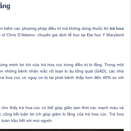
hẳng
tìm kiếm các phương pháp điều trị mà không dùng thuốc thì
trà hoa
n sĩ Chris D’Adamo- chuyên gia dịch tễ học tại Đại học Y Maryland
g minh lợi ích của trà hoa cúc trong điều trị lo lắng. Trong một
ên những bệnh nhân mắc rối loạn lo âu tổng quát (GAD), các nhà
trà hoa cúc có nguy cơ bị tái phát bệnh thấp hơn đến 40% so với
 cho thấy trà hoa cúc có thể giúp giãn tạm thời các mạch máu và
 cũng kết luận lợi ích giúp giảm lo lắng của trà hoa cúc. Trà hoa
 toàn hầu hết với mọi người.