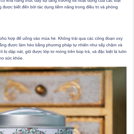
n có khả năng thúc đẩy sự tăng trưởng và hoạt động của các loại
g được biết đến bởi tác dụng tiềm năng trong điều trị và phòng
 phù hợp để uống vào mùa hè. Không trải qua các công đoạn oxy
 trắng được làm héo bằng phương pháp tự nhiên như sấy chậm và
t bị dập nát, giữ được lớp tơ mỏng trên búp trà, và đặc biệt là luôn
ho sức khỏe.