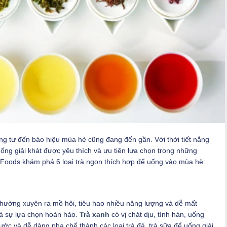
ng tư đến báo hiệu mùa hè cũng đang đến gần. Với thời tiết nắng
uống giải khát được yêu thích và ưu tiên lựa chọn trong những
Foods khám phá 6 loại trà ngon thích hợp để uống vào mùa hè:
thường xuyên ra mồ hôi, tiêu hao nhiều năng lượng và dễ mất
là sự lựa chọn hoàn hảo.
Trà xanh
có vị chát dịu, tính hàn, uống
nước và dễ dàng pha chế thành các loại trà đá, trà sữa để uống giải