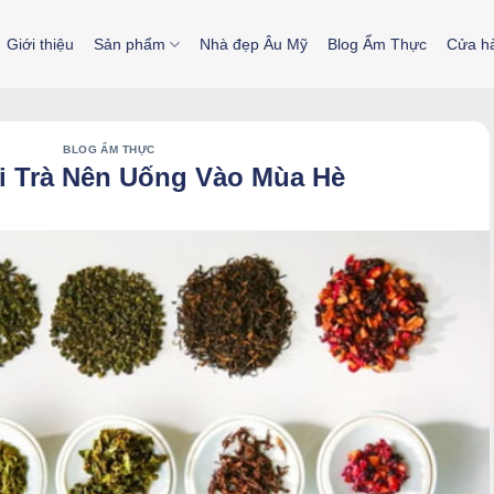
Giới thiệu
Sản phẩm
Nhà đẹp Âu Mỹ
Blog Ẩm Thực
Cửa h
BLOG ẨM THỰC
i Trà Nên Uống Vào Mùa Hè