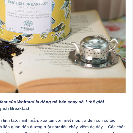
ast của Whittard là dòng trà bán chạy số 1 thế giới
lish Breakfast
n tỉnh táo, minh mẫn, xua tan cơn mệt mỏi, trà đen còn có tác
nh liên quan đến đường ruột như tiêu chảy, viêm dạ dày… Các chất