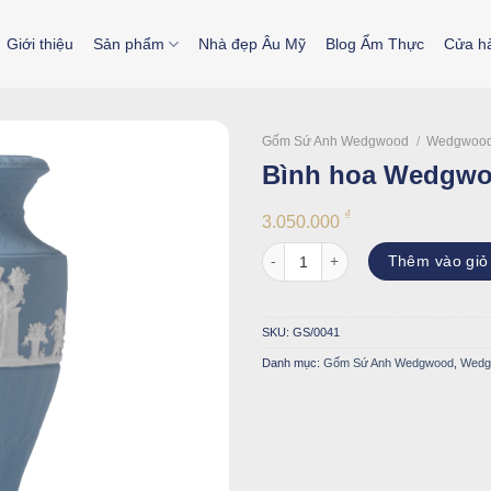
Giới thiệu
Sản phẩm
Nhà đẹp Âu Mỹ
Blog Ẩm Thực
Cửa h
Gốm Sứ Anh Wedgwood
/
Wedgwood
Bình hoa Wedgwo
₫
3.050.000
Bình hoa Wedgwood Jasper số l
Thêm vào giỏ
SKU:
GS/0041
Danh mục:
Gốm Sứ Anh Wedgwood
,
Wedg