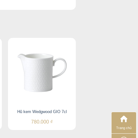
Hũ đường Wedgwood GI
Hũ kem Wedgwood GIO 7cl
10.5cm
780.000
₫
410.000
₫
Trang chủ