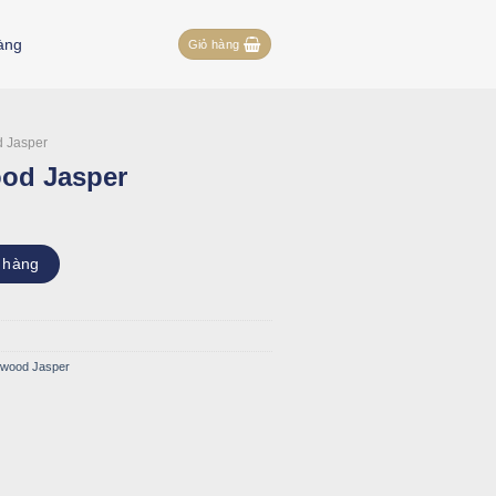
àng
Giỏ hàng
 Jasper
od Jasper
ượng
 hàng
wood Jasper