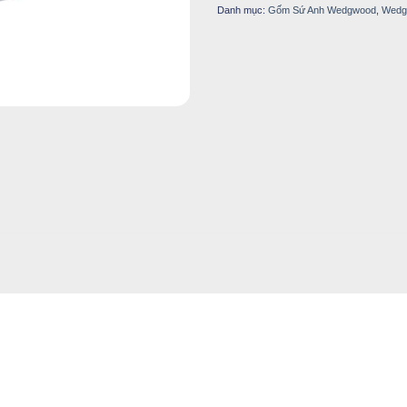
Danh mục:
Gốm Sứ Anh Wedgwood
,
Wedg