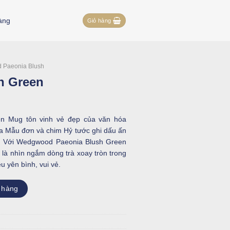
àng
Giỏ hàng
 Paeonia Blush
h Green
n Mug tôn vinh vẻ đẹp của văn hóa
oa Mẫu đơn và chim Hỷ tước ghi dấu ấn
t. Với Wedgwood Paeonia Blush Green
 là nhìn ngắm dòng trà xoay tròn trong
u yên bình, vui vẻ.
ng
 hàng