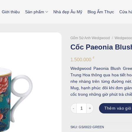
Giới thiệu
Sản phẩm
Nhà đẹp Âu Mỹ
Blog Ẩm Thực
Cửa h
Gốm Sứ Anh Wedgwood
/
Wedgwood
Cốc Paeonia Blus
₫
1.500.000
Wedgwood Paeonia Blush Gree
Trung Hoa thông qua họa tiết h
nhẹ nhàng trên từng đường né
Mug, hạnh phúc đôi khi đơn giản
cốc trong những giờ phút trà chiề
Cốc Paeonia Blush Green số lượ
Thêm vào giỏ
SKU:
GS/0022-GREEN