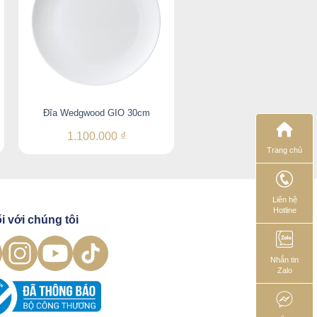
Đĩa Wedgwood GIO 30cm
Bộ 1 cốc cà phê kèm đĩa lót
1.100.000
₫
1.410.000
₫
Trang chủ
Liên hệ
Hotline
i với chúng tôi
Nhắn tin
Zalo