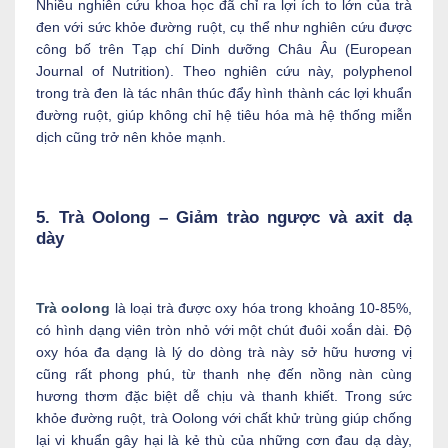
Nhiều nghiên cứu khoa học đã chỉ ra lợi ích to lớn của trà
đen với sức khỏe đường ruột, cụ thể như nghiên cứu được
công bố trên Tạp chí Dinh dưỡng Châu Âu (European
Journal of Nutrition). Theo nghiên cứu này, polyphenol
trong trà đen là tác nhân thúc đẩy hình thành các lợi khuẩn
đường ruột, giúp không chỉ hệ tiêu hóa mà hệ thống miễn
dịch cũng trở nên khỏe mạnh.
5. Trà Oolong – Giảm trào ngược và axit dạ
dày
Trà oolong
là loại trà được oxy hóa trong khoảng 10-85%,
có hình dạng viên tròn nhỏ với một chút đuôi xoắn dài. Độ
oxy hóa đa dạng là lý do dòng trà này sở hữu hương vị
cũng rất phong phú, từ thanh nhẹ đến nồng nàn cùng
hương thơm đặc biệt dễ chịu và thanh khiết. Trong sức
khỏe đường ruột, trà Oolong với chất khử trùng giúp chống
lại vi khuẩn gây hại là kẻ thù của những cơn đau dạ dày,