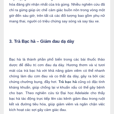
hóa đáng ghi nhận nhất của trà gừng. Nhiều nghiên cứu đã
chỉ ra gừng giúp ức chế cảm giác buồn nôn trong vòng một
giờ đến sáu giờ, trên tất cả các đối tượng bao gồm phụ nữ
mang thai, người có triệu chứng say sóng và say tàu xe.
3. Trà Bạc hà – Giảm đau dạ dày
Bạc hà là thành phần phổ biến trong các bài thuốc thảo
dược để điều trị cơn đau dạ dày. Hương thơm và vị tươi
mát của trà bạc hà với khả năng giảm viêm có thể nhanh
chóng làm dịu cơn đau và co thắt dạ dày, gây ra bởi các
chứng chưởng bụng, đầy hơi.
Trà bạc hà
cũng có đặc tính
kháng khuẩn, giúp chống lại vi khuẩn xấu có thể gây bệnh
cho bạn. Theo nghiên cứu từ Đại học Adelaide cho thấy
bạc hà tác động trực tiếp lên các kênh giảm đau trong ruột
kết và đường tiêu hóa, giúp giảm viêm và ngăn chặn việc
kích hoạt các sợi gây cảm giác đau.